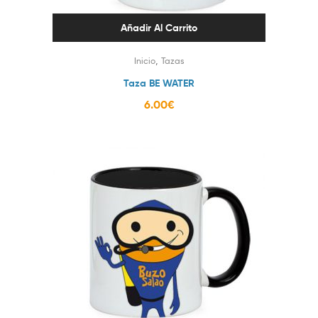
Añadir Al Carrito
,
Inicio
Tazas
Taza BE WATER
6.00
€