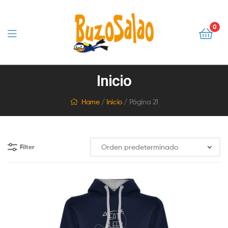
0
BuzoSalao
Inicio
|
Home
/
Inicio
/ Página 21
Camisetas
originales
Filter
y
mucho
más