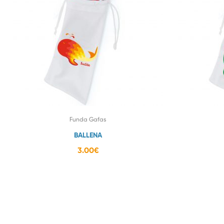
Funda Gafas
BALLENA
3.00
€