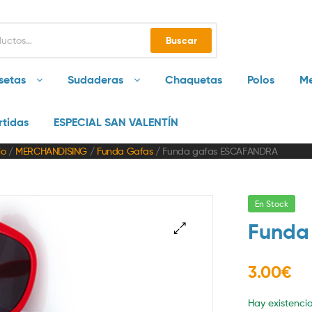
Buscar
setas
Sudaderas
Chaquetas
Polos
Me
rtidas
ESPECIAL SAN VALENTÍN
io
/
MERCHANDISING
/
Funda Gafas
/ Funda gafas ESCAFANDRA
En Stock
Funda
🔍
3.00
€
Hay existenci