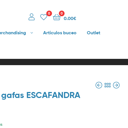
0
0
0.00
€
rchandising
Articulos buceo
Outlet
 gafas ESCAFANDRA
3.00
€
3.00
€
as