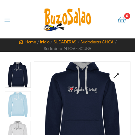
0
BuzoSalao
Home
/
Inicio
/
SUDADERAS
/
Sudaderas CHICA
/
Sudadera M LOVE SCUBA
|
Camisetas
originales
🔍
y
mucho
más