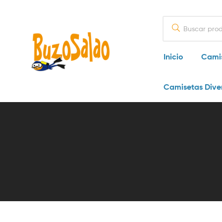
Inicio
Cami
BuzoSalao
Camisetas Dive
|
Camisetas
originales
y
mucho
más