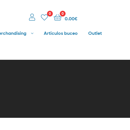
0
0
0.00
€
rchandising
Articulos buceo
Outlet