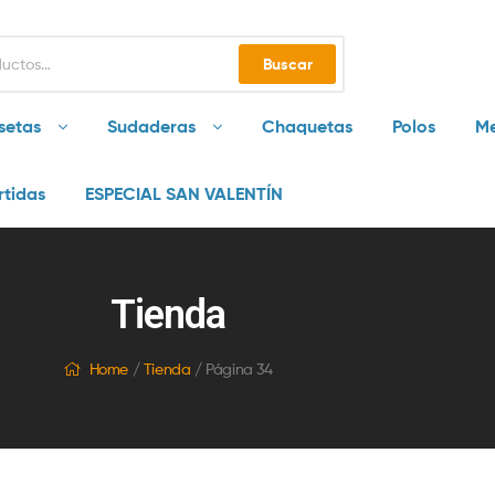
Buscar
setas
Sudaderas
Chaquetas
Polos
Me
rtidas
ESPECIAL SAN VALENTÍN
Tienda
Home
/
Tienda
/ Página 34