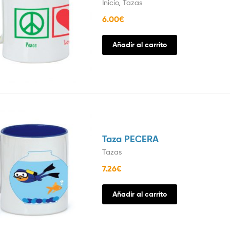
Inicio
,
Tazas
6.00
€
Añadir al carrito
Taza PECERA
Tazas
7.26
€
Añadir al carrito